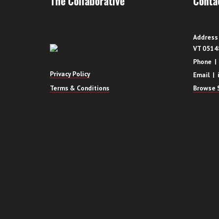
The Collaborative
Conta
Address 
VT 0514
Phone |
Privacy Policy
Email | 
Terms & Conditions
Browse S