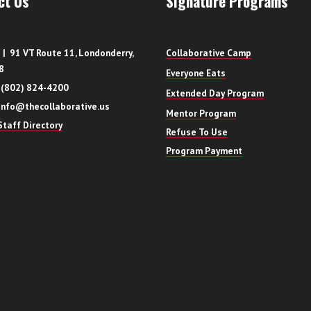
ct Us
Signature Programs
| 91 VT Route 11, Londonderry,
Collaborative Camp
8
Everyone Eats
 (802) 824-4200
Extended Day Program
info@thecollaborative.us
Mentor Program
taff Directory
Refuse To Use
Program Payment