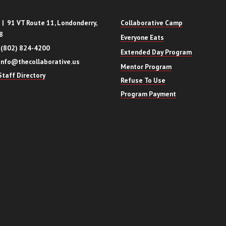
| 91 VT Route 11, Londonderry,
Collaborative Camp
8
Everyone Eats
 (802) 824-4200
Extended Day Program
info@thecollaborative.us
Mentor Program
taff Directory
Refuse To Use
Program Payment