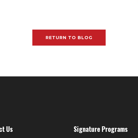
RETURN TO BLOG
ct Us
Signature Programs