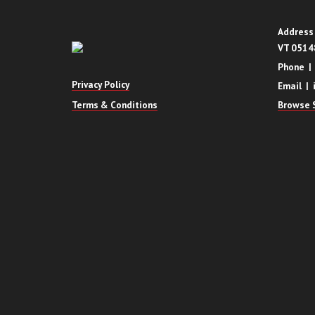
Address 
VT 0514
Phone |
Privacy Policy
Email | 
Terms & Conditions
Browse S