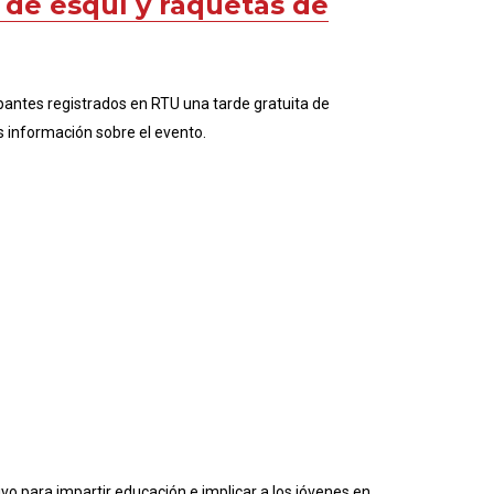
e de esquí y raquetas de
pantes registrados en RTU una tarde gratuita de
 información sobre el evento.
vo para impartir educación e implicar a los jóvenes en