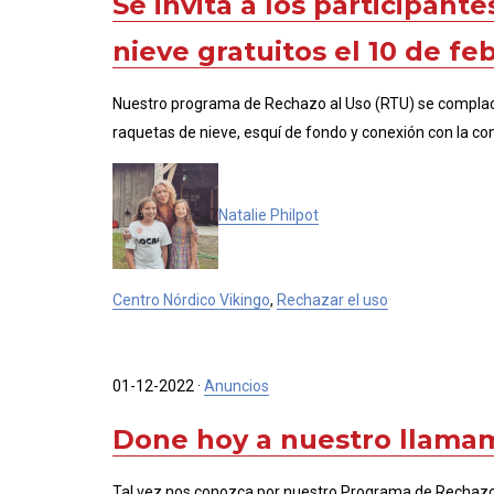
Se invita a los participant
nieve gratuitos el 10 de fe
Nuestro programa de Rechazo al Uso (RTU) se complace 
raquetas de nieve, esquí de fondo y conexión con la c
Natalie Philpot
Centro Nórdico Vikingo
,
Rechazar el uso
01-12-2022
·
Anuncios
Done hoy a nuestro llama
Tal vez nos conozca por nuestro Programa de Rechazo al