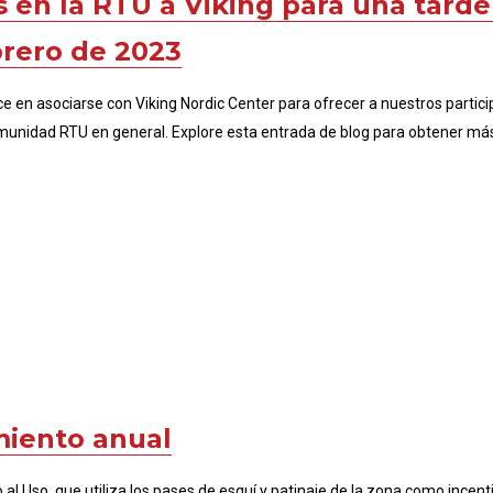
es en la RTU a Viking para una tard
brero de 2023
en asociarse con Viking Nordic Center para ofrecer a nuestros partici
omunidad RTU en general. Explore esta entrada de blog para obtener más
miento anual
 Uso, que utiliza los pases de esquí y patinaje de la zona como incenti