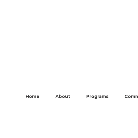
Home
About
Programs
Comm
log Post Category Archi