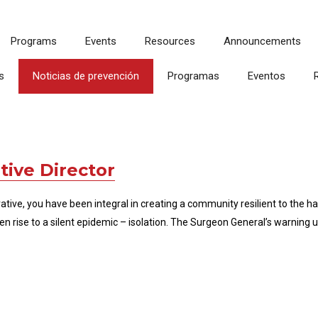
Programs
Events
Resources
Announcements
s
Noticias de prevención
Programas
Eventos
ive Director
tive, you have been integral in creating a community resilient to the h
en rise to a silent epidemic – isolation. The Surgeon General’s warning