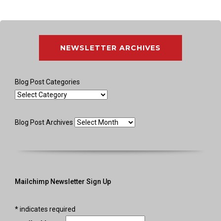
NEWSLETTER ARCHIVES
Blog Post Categories
Blog
Post
Categories
Blog
Blog Post Archives
Post
Archives
Mailchimp Newsletter Sign Up
*
indicates required