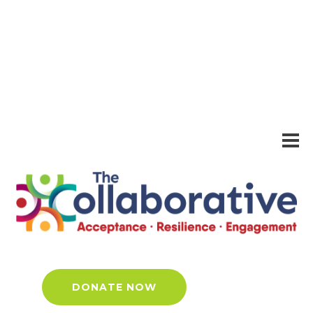
Home
About
Programs
Community Resources
Get Involved
Contact
DONATE NOW